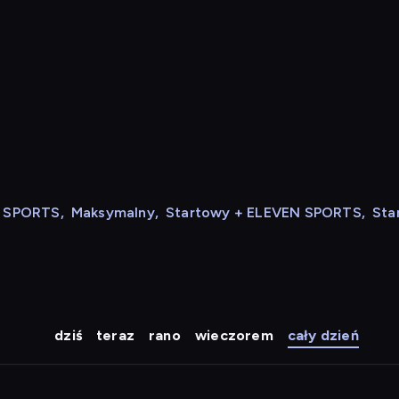
N SPORTS
,
Maksymalny
,
Startowy + ELEVEN SPORTS
,
Sta
dziś
teraz
rano
wieczorem
cały dzień