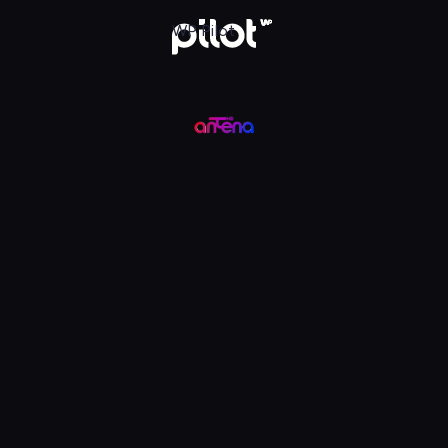
ądaj w WP Pilot
WP Pilot