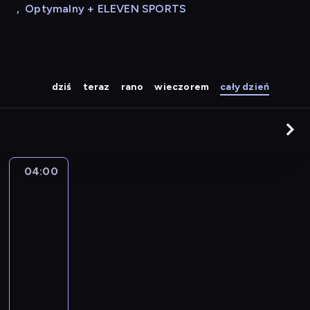
,
Optymalny + ELEVEN SPORTS
dziś
teraz
rano
wieczorem
cały dzień
04:00
Hmmm...
04:00
-
04:10
program
rozrywkowy
P
r
o
g