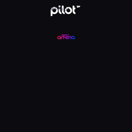
ądaj w WP Pilot
WP Pilot