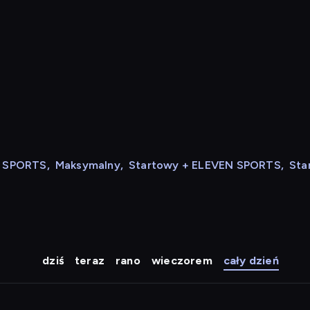
N SPORTS
,
Maksymalny
,
Startowy + ELEVEN SPORTS
,
Sta
dziś
teraz
rano
wieczorem
cały dzień