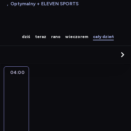
,
Optymalny + ELEVEN SPORTS
dziś
teraz
rano
wieczorem
cały dzień
04:00
Hmmm...
04:00
-
04:10
program
rozrywkowy
P
r
o
g