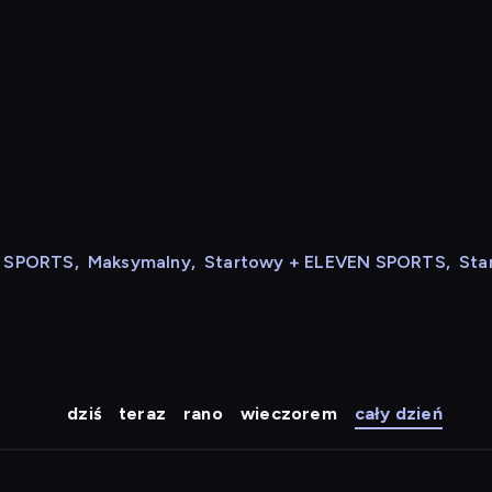
N SPORTS
,
Maksymalny
,
Startowy + ELEVEN SPORTS
,
Sta
dziś
teraz
rano
wieczorem
cały dzień