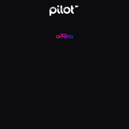
ądaj w WP Pilot
WP Pilot