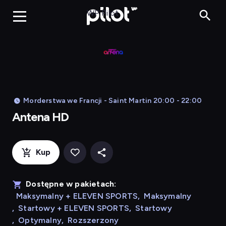
Antena HD, Ogl
WP Pilot
Morderstwa we Francji - Saint Martin 20:00 - 22:00
Antena HD
Kup
Dostępne w pakietach:
Maksymalny + ELEVEN SPORTS
,
Maksymalny
,
Startowy + ELEVEN SPORTS
,
Startowy
,
Optymalny
,
Rozszerzony