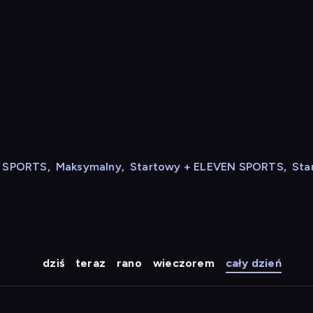
N SPORTS
,
Maksymalny
,
Startowy + ELEVEN SPORTS
,
Sta
dziś
teraz
rano
wieczorem
cały dzień