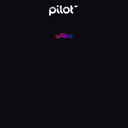
ądaj w WP Pilot
WP Pilot