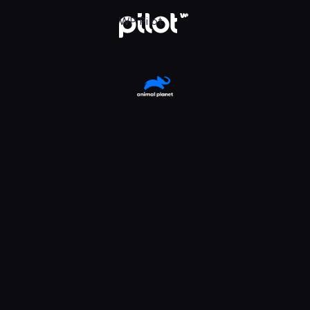
erząt w Houston
WP Pilot