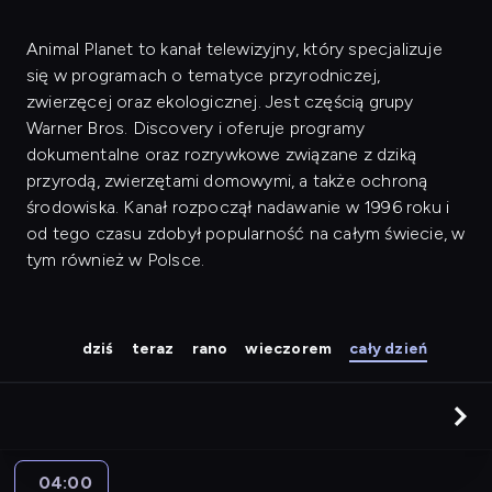
Animal Planet to kanał telewizyjny, który specjalizuje
się w programach o tematyce przyrodniczej,
zwierzęcej oraz ekologicznej. Jest częścią grupy
Warner Bros. Discovery i oferuje programy
dokumentalne oraz rozrywkowe związane z dziką
przyrodą, zwierzętami domowymi, a także ochroną
środowiska. Kanał rozpoczął nadawanie w 1996 roku i
od tego czasu zdobył popularność na całym świecie, w
tym również w Polsce.
dziś
teraz
rano
wieczorem
cały dzień
04:00
Kot