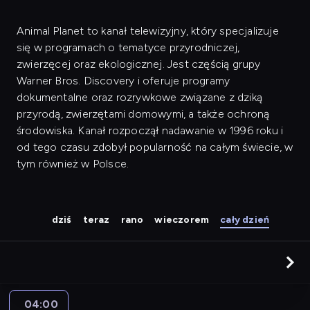
Animal Planet to kanał telewizyjny, który specjalizuje
się w programach o tematyce przyrodniczej,
zwierzęcej oraz ekologicznej. Jest częścią grupy
Warner Bros. Discovery i oferuje programy
dokumentalne oraz rozrywkowe związane z dziką
przyrodą, zwierzętami domowymi, a także ochroną
środowiska. Kanał rozpoczął nadawanie w 1996 roku i
od tego czasu zdobył popularność na całym świecie, w
tym również w Polsce.
dziś
teraz
rano
wieczorem
cały dzień
04:00
Policja