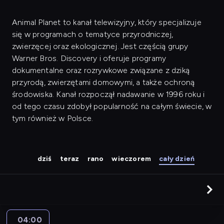
Animal Planet to kanał telewizyjny, który specjalizuje
się w programach o tematyce przyrodniczej,
zwierzęcej oraz ekologicznej. Jest częścią grupy
Warner Bros. Discovery i oferuje programy
dokumentalne oraz rozrywkowe związane z dziką
przyrodą, zwierzętami domowymi, a także ochroną
środowiska. Kanał rozpoczął nadawanie w 1996 roku i
od tego czasu zdobył popularność na całym świecie, w
tym również w Polsce.
dziś
teraz
rano
wieczorem
cały dzień
04:00
Kot