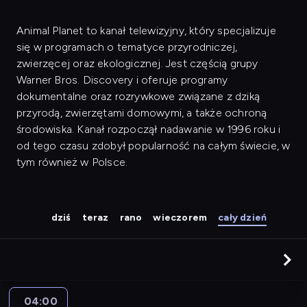
Animal Planet to kanał telewizyjny, który specjalizuje
się w programach o tematyce przyrodniczej,
zwierzęcej oraz ekologicznej. Jest częścią grupy
Warner Bros. Discovery i oferuje programy
dokumentalne oraz rozrywkowe związane z dziką
przyrodą, zwierzętami domowymi, a także ochroną
środowiska. Kanał rozpoczął nadawanie w 1996 roku i
od tego czasu zdobył popularność na całym świecie, w
tym również w Polsce.
dziś
teraz
rano
wieczorem
cały dzień
04:00
Kot