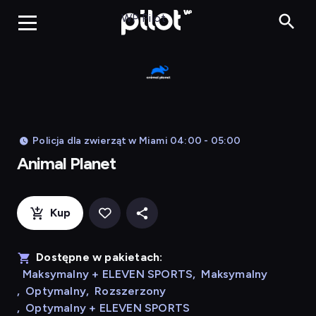
Animal Planet
WP Pilot
Policja dla zwierząt w Miami 04:00 - 05:00
Animal Planet
Kup
Dostępne w pakietach:
Maksymalny + ELEVEN SPORTS
,
Maksymalny
,
Optymalny
,
Rozszerzony
,
Optymalny + ELEVEN SPORTS