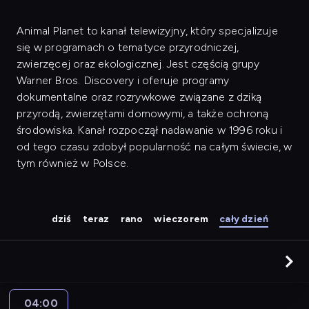
Animal Planet to kanał telewizyjny, który specjalizuje
się w programach o tematyce przyrodniczej,
zwierzęcej oraz ekologicznej. Jest częścią grupy
Warner Bros. Discovery i oferuje programy
dokumentalne oraz rozrywkowe związane z dziką
przyrodą, zwierzętami domowymi, a także ochroną
środowiska. Kanał rozpoczął nadawanie w 1996 roku i
od tego czasu zdobył popularność na całym świecie, w
tym również w Polsce.
dziś
teraz
rano
wieczorem
cały dzień
04:00
Kot