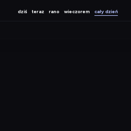
dziś
teraz
rano
wieczorem
cały dzień