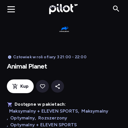
Animal Planet
WP Pilot
Człowiek w roli ofiary 3 21:00 - 22:00
Animal Planet
Kup
Dostępne w pakietach:
Maksymalny + ELEVEN SPORTS
,
Maksymalny
,
Optymalny
,
Rozszerzony
,
Optymalny + ELEVEN SPORTS