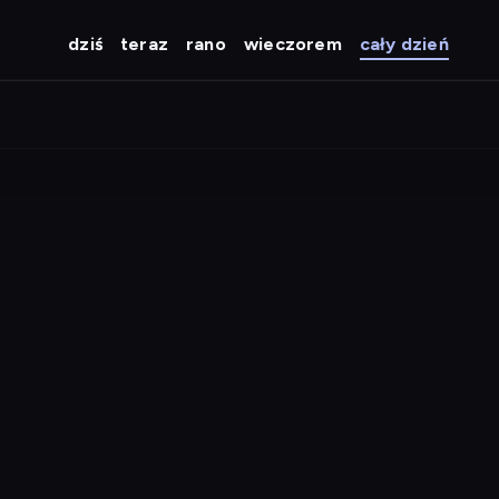
dziś
teraz
rano
wieczorem
cały dzień