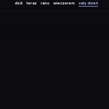
dziś
teraz
rano
wieczorem
cały dzień