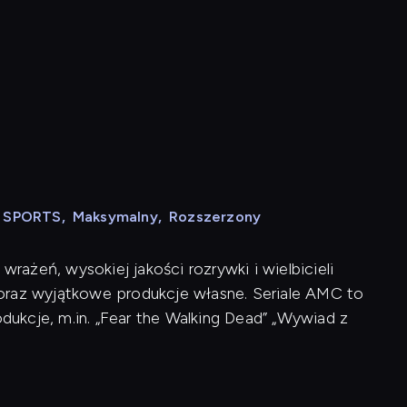
N SPORTS
,
Maksymalny
,
Rozszerzony
ażeń, wysokiej jakości rozrywki i wielbicieli
ji oraz wyjątkowe produkcje własne. Seriale AMC to
ukcje, m.in. „Fear the Walking Dead” „Wywiad z