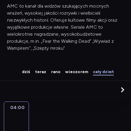
AMC to kanał dla widzów szukających mocnych
wrażeń, wysokiej jakości rozrywki i wielbicieli
niezwykłych historii. Oferuje kultowe filmy akcji oraz
wyjątkowe produkcje własne. Seriale AMC to
wielokrotnie nagradzane, wysokobudżetowe
produkcje, m.in. „Fear the Walking Dead” „Wywiad z
Wampirem”, „Szepty mroku”.
dziś
teraz
rano
wieczorem
cały dzień
04:00
Bliżej
gwiazd
04:00
-