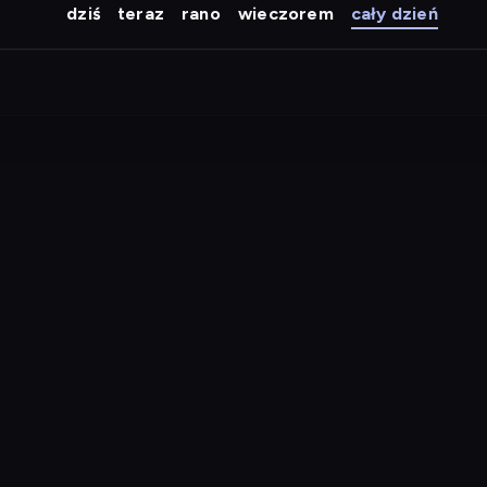
dziś
teraz
rano
wieczorem
cały dzień