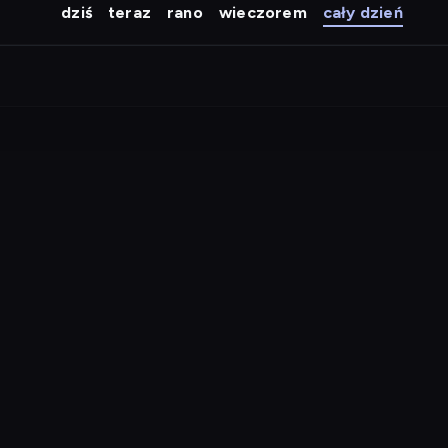
dziś
teraz
rano
wieczorem
cały dzień