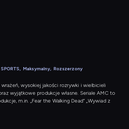
N SPORTS
,
Maksymalny
,
Rozszerzony
ażeń, wysokiej jakości rozrywki i wielbicieli
ji oraz wyjątkowe produkcje własne. Seriale AMC to
ukcje, m.in. „Fear the Walking Dead” „Wywiad z