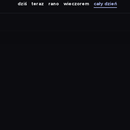
dziś
teraz
rano
wieczorem
cały dzień