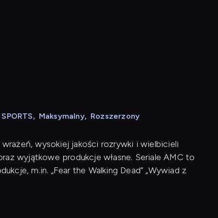
N SPORTS
,
Maksymalny
,
Rozszerzony
ażeń, wysokiej jakości rozrywki i wielbicieli
ji oraz wyjątkowe produkcje własne. Seriale AMC to
ukcje, m.in. „Fear the Walking Dead” „Wywiad z