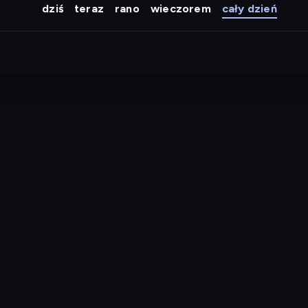
dziś
teraz
rano
wieczorem
cały dzień