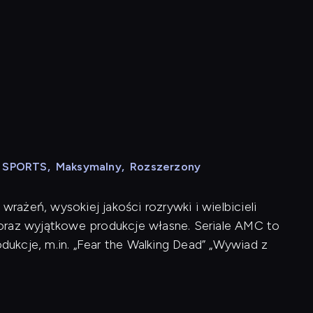
N SPORTS
,
Maksymalny
,
Rozszerzony
ażeń, wysokiej jakości rozrywki i wielbicieli
ji oraz wyjątkowe produkcje własne. Seriale AMC to
ukcje, m.in. „Fear the Walking Dead” „Wywiad z