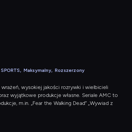
N SPORTS
,
Maksymalny
,
Rozszerzony
ażeń, wysokiej jakości rozrywki i wielbicieli
ji oraz wyjątkowe produkcje własne. Seriale AMC to
ukcje, m.in. „Fear the Walking Dead” „Wywiad z