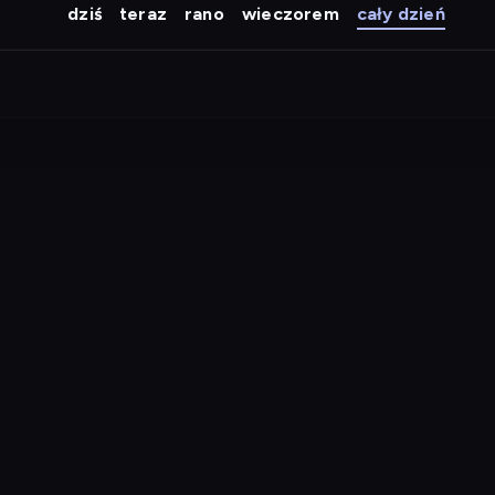
dziś
teraz
rano
wieczorem
cały dzień