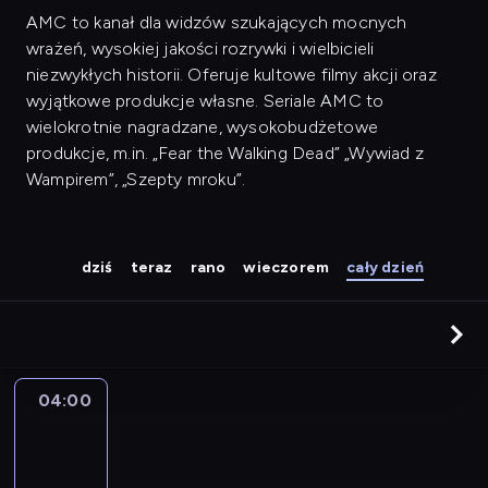
AMC to kanał dla widzów szukających mocnych
wrażeń, wysokiej jakości rozrywki i wielbicieli
niezwykłych historii. Oferuje kultowe filmy akcji oraz
wyjątkowe produkcje własne. Seriale AMC to
wielokrotnie nagradzane, wysokobudżetowe
produkcje, m.in. „Fear the Walking Dead” „Wywiad z
Wampirem”, „Szepty mroku”.
dziś
teraz
rano
wieczorem
cały dzień
04:00
Bliżej
gwiazd
04:00
-