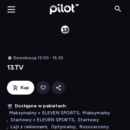
13.TV, Oglądaj w WP 
WP Pilot
Damokracja 15:00 - 15:30
13.TV
Kup
Dostępne w pakietach:
Maksymalny + ELEVEN SPORTS
,
Maksymalny
,
Startowy + ELEVEN SPORTS
,
Startowy
,
Lajt z reklamami
,
Optymalny
,
Rozszerzony