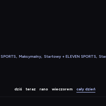
N SPORTS
,
Maksymalny
,
Startowy + ELEVEN SPORTS
,
Sta
dziś
teraz
rano
wieczorem
cały dzień