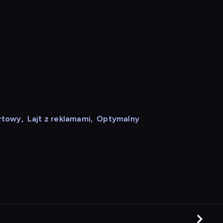
rtowy
,
Lajt z reklamami
,
Optymalny