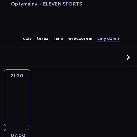
,
Optymalny + ELEVEN SPORTS
dziś
teraz
rano
wieczorem
cały dzień
21:30
Rusz
się
21:30
-
07:00
program
rozrywkowy
07:00
Łap