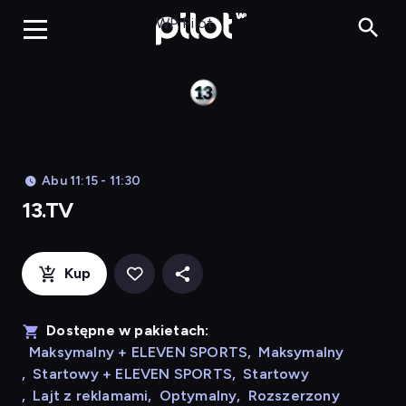
13.TV, Oglądaj w WP 
WP Pilot
Abu 11:15 - 11:30
13.TV
Kup
Dostępne w pakietach:
Maksymalny + ELEVEN SPORTS
,
Maksymalny
,
Startowy + ELEVEN SPORTS
,
Startowy
,
Lajt z reklamami
,
Optymalny
,
Rozszerzony