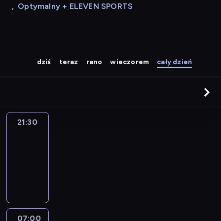
,
Optymalny + ELEVEN SPORTS
dziś
teraz
rano
wieczorem
cały dzień
21:30
Rusz
się
21:30
-
07:00
program
rozrywkowy
07:00
Łap