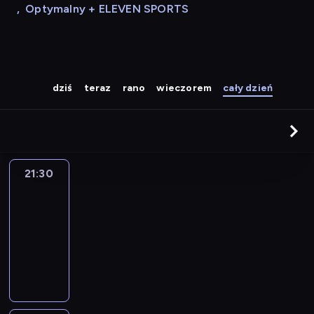
,
Optymalny + ELEVEN SPORTS
dziś
teraz
rano
wieczorem
cały dzień
21:30
Blaski
i
cienie
21:30
-
07:00
program
rozrywkowy