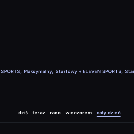
N SPORTS
,
Maksymalny
,
Startowy + ELEVEN SPORTS
,
Sta
dziś
teraz
rano
wieczorem
cały dzień