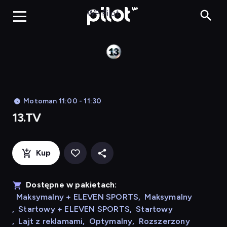
13.TV, Oglądaj w WP 
WP Pilot
Motoman 11:00 - 11:30
13.TV
Kup
Dostępne w pakietach:
Maksymalny + ELEVEN SPORTS
,
Maksymalny
,
Startowy + ELEVEN SPORTS
,
Startowy
,
Lajt z reklamami
,
Optymalny
,
Rozszerzony