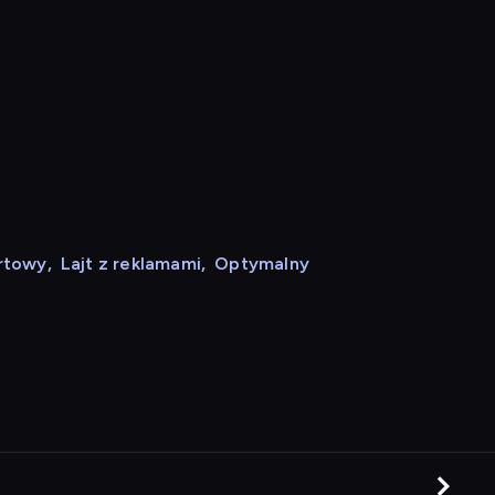
rtowy
,
Lajt z reklamami
,
Optymalny