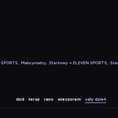
N SPORTS
,
Maksymalny
,
Startowy + ELEVEN SPORTS
,
Sta
dziś
teraz
rano
wieczorem
cały dzień