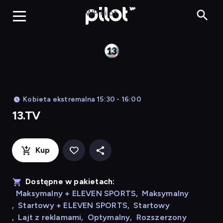
13.TV, Oglądaj w WP 
WP Pilot
Kobieta ekstremalna 15:30 - 16:00
13.TV
Kup
Dostępne w pakietach:
Maksymalny + ELEVEN SPORTS
,
Maksymalny
,
Startowy + ELEVEN SPORTS
,
Startowy
,
Lajt z reklamami
,
Optymalny
,
Rozszerzony