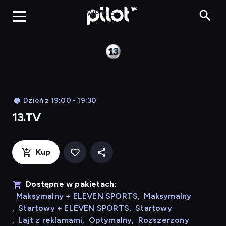
13.TV, Oglądaj w WP 
WP Pilot
Dzień z 19:00 - 19:30
13.TV
Kup
Dostępne w pakietach:
Maksymalny + ELEVEN SPORTS
,
Maksymalny
,
Startowy + ELEVEN SPORTS
,
Startowy
,
Lajt z reklamami
,
Optymalny
,
Rozszerzony