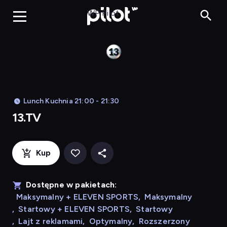
13.TV, Oglądaj w WP 
WP Pilot
Lunch Kuchnia 21:00 - 21:30
13.TV
Kup
Dostępne w pakietach:
Maksymalny + ELEVEN SPORTS
,
Maksymalny
,
Startowy + ELEVEN SPORTS
,
Startowy
,
Lajt z reklamami
,
Optymalny
,
Rozszerzony