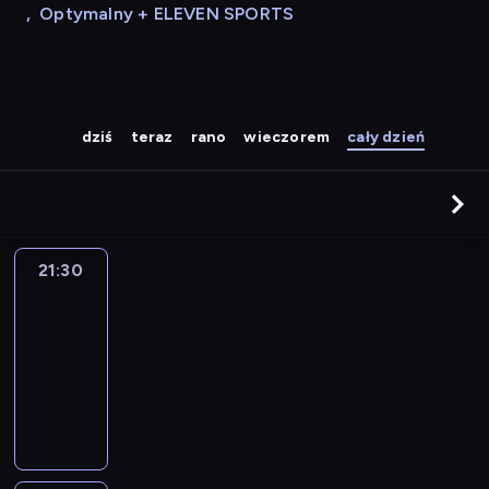
,
Optymalny + ELEVEN SPORTS
dziś
teraz
rano
wieczorem
cały dzień
21:30
Blaski
i
cienie
21:30
-
07:00
program
rozrywkowy