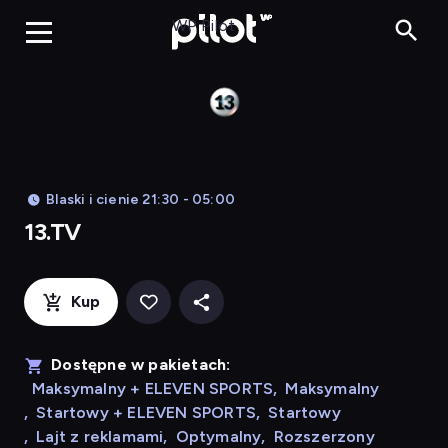
13.TV, Oglądaj w WP 
WP Pilot
Blaski i cienie 21:30 - 05:00
13.TV
Kup
Dostępne w pakietach:
Maksymalny + ELEVEN SPORTS
,
Maksymalny
,
Startowy + ELEVEN SPORTS
,
Startowy
,
Lajt z reklamami
,
Optymalny
,
Rozszerzony