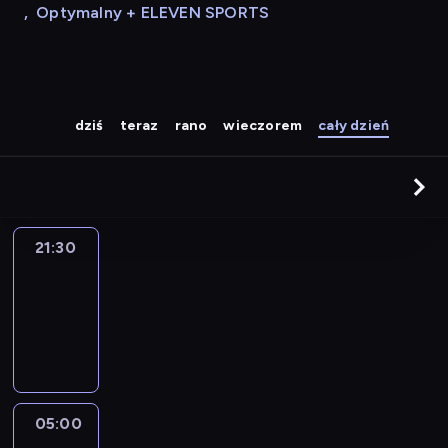
,
Optymalny + ELEVEN SPORTS
dziś
teraz
rano
wieczorem
cały dzień
21:30
Żywioły
21:30
-
05:00
program
rozrywkowy
05:00
Abu