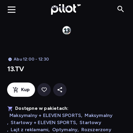
13.TV, Oglądaj w WP 
WP Pilot
Abu 12:00 - 12:30
13.TV
Kup
Dostępne w pakietach:
Maksymalny + ELEVEN SPORTS
,
Maksymalny
,
Startowy + ELEVEN SPORTS
,
Startowy
,
Lajt z reklamami
,
Optymalny
,
Rozszerzony