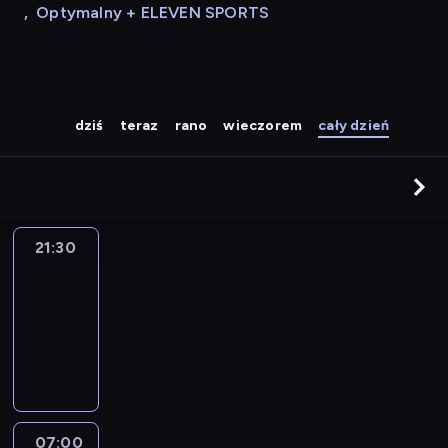
,
Optymalny + ELEVEN SPORTS
dziś
teraz
rano
wieczorem
cały dzień
21:30
Rusz
się
21:30
-
07:00
program
rozrywkowy
07:00
Łap