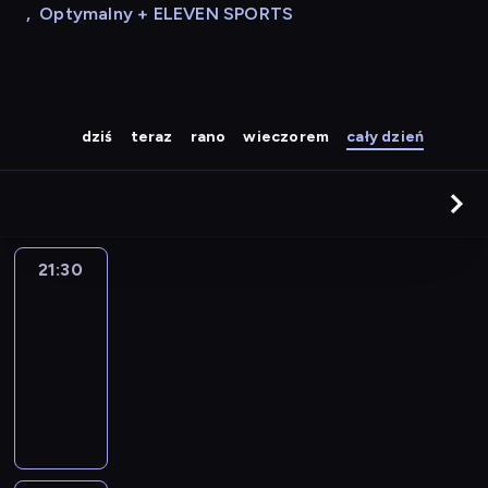
,
Optymalny + ELEVEN SPORTS
dziś
teraz
rano
wieczorem
cały dzień
21:30
Blaski
i
cienie
21:30
-
07:00
program
rozrywkowy