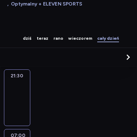
,
Optymalny + ELEVEN SPORTS
dziś
teraz
rano
wieczorem
cały dzień
21:30
Rusz
się
21:30
-
07:00
program
rozrywkowy
07:00
Łap