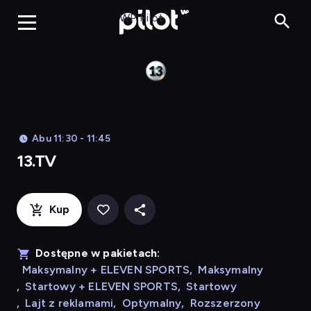
13.TV, Oglądaj w WP 
WP Pilot
Abu 11:30 - 11:45
13.TV
Kup
Dostępne w pakietach:
Maksymalny + ELEVEN SPORTS
,
Maksymalny
,
Startowy + ELEVEN SPORTS
,
Startowy
,
Lajt z reklamami
,
Optymalny
,
Rozszerzony