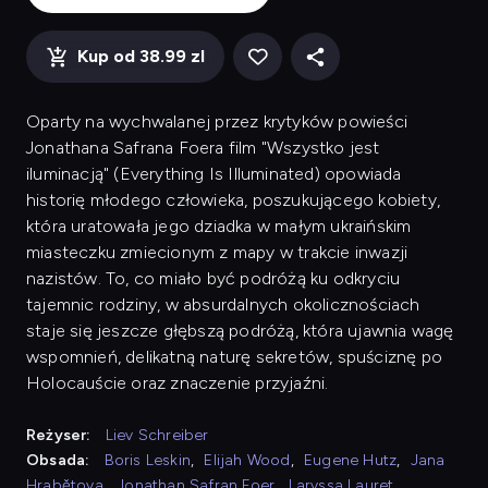
Kup od 38.99 zl
Oparty na wychwalanej przez krytyków powieści
Jonathana Safrana Foera film "Wszystko jest
iluminacją" (Everything Is Illuminated) opowiada
historię młodego człowieka, poszukującego kobiety,
która uratowała jego dziadka w małym ukraińskim
miasteczku zmiecionym z mapy w trakcie inwazji
nazistów. To, co miało być podróżą ku odkryciu
tajemnic rodziny, w absurdalnych okolicznościach
staje się jeszcze głębszą podróżą, która ujawnia wagę
wspomnień, delikatną naturę sekretów, spuściznę po
Holocauście oraz znaczenie przyjaźni.
Reżyser:
Liev Schreiber
Obsada:
Boris Leskin
,
Elijah Wood
,
Eugene Hutz
,
Jana
Hrabětova
,
Jonathan Safran Foer
,
Laryssa Lauret
,