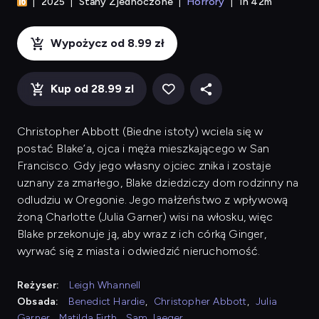
2025
Stany Zjednoczone
Horrory
1h 42m
Wypożycz od 8.99 zł
Kup od 28.99 zl
Christopher Abbott (Biedne istoty) wciela się w
postać Blake’a, ojca i męża mieszkającego w San
Francisco. Gdy jego własny ojciec znika i zostaje
uznany za zmarłego, Blake dziedziczy dom rodzinny na
odludziu w Oregonie. Jego małżeństwo z wpływową
żoną Charlotte (Julia Garner) wisi na włosku, więc
Blake przekonuje ją, aby wraz z ich córką Ginger,
wyrwać się z miasta i odwiedzić nieruchomość.
Reżyser:
Leigh Whannell
Obsada:
Benedict Hardie
,
Christopher Abbott
,
Julia
Garner
,
Matilda Firth
,
Sam Jaeger