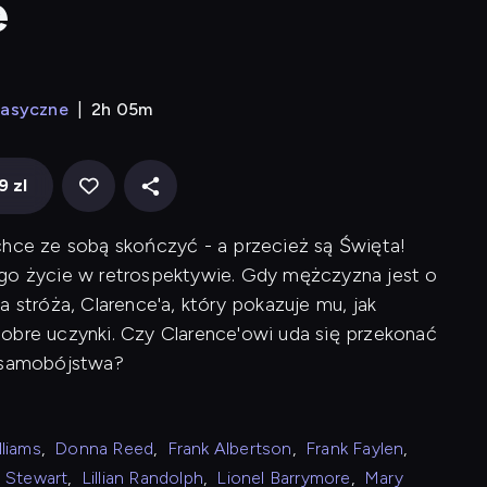
e
lasyczne
2h 05m
9 zl
chce ze sobą skończyć - a przecież są Święta!
ego życie w retrospektywie. Gdy mężczyzna jest o
 stróża, Clarence'a, który pokazuje mu, jak
obre uczynki. Czy Clarence'owi uda się przekonać
z samobójstwa?
lliams
,
Donna Reed
,
Frank Albertson
,
Frank Faylen
,
 Stewart
,
Lillian Randolph
,
Lionel Barrymore
,
Mary