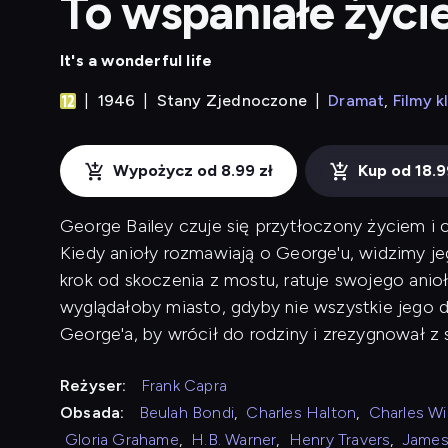
To wspaniałe życi
It's a wonderful life
1946
Stany Zjednoczone
Dramat
Filmy k
Wypożycz od 8.99 zł
Kup od 18.9
George Bailey czuje się przytłoczony życiem i 
Kiedy anioły rozmawiają o George'u, widzimy j
krok od skoczenia z mostu, ratuje swojego anioła
wyglądałoby miasto, gdyby nie wszystkie jego d
George'a, by wrócił do rodziny i zrezygnował 
Reżyser:
Frank Capra
Obsada:
Beulah Bondi
,
Charles Halton
,
Charles Wi
Gloria Grahame
,
H.B. Warner
,
Henry Travers
,
James