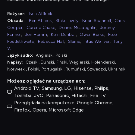
Reżyser:
Ben Affleck
Obsada:
Ben Affleck
,
Blake Lively
,
Brian Scannell
,
Chris
Cooper
,
Corena Chase
,
Dennis McLaughlin
,
Jeremy
Renner
,
Jon Hamm
,
Kerri Dunbar
,
Owen Burke
,
Pete
Postlethwaite
,
Rebecca Hall
,
Slaine
,
Titus Welliver
,
Tony
V.
Język audio:
Angielski, Polski
Napisy:
Czeski, Duński, Fiński, Węgierski, Holenderski,
Norweski, Polski, Portugalski, Rumuński, Szwedzki, Ukraiński
Możesz oglądać na urządzeniach:
Android TV, Samsung, LG, Hisense, Philips,
Toshiba, JVC, Panasonic, Hitachi, Fire TV
Przeglądarki na komputerze: Google Chrome,
Firefox, Opera, Microsoft Edge