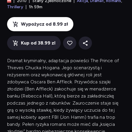
2010
Stany Zjednoczone
Akcja
Dramat
Romans
Thrillery
1h 59m
Wypożycz od 8.99 zł
Kup od 38.99 zl
Dramat kryminalny, adaptacja powieści The Prince of
Thieves Chucka Hogana. Jego scenarzystą i
reżyserem oraz wykonawcą głównej roli jest
zdobywca Oscara Ben Affleck. Przywódca szajki
złodziei (Ben Affleck) zakochuje się w menadżerce
banku (Rebecca Hall), którą bierze za zakładniczkę
podczas jednego z rabunków. Zauroczenie staje się
grą o wysoką stawkę, kiedy żywiący uczucia do tej
samej kobiety agent FBI (Jon Hamm) trafia na trop
bandy. Pełen ryzyka romans może mieć dla „księcia
złodziei” bardzo niebezpieczne konsekwencje.