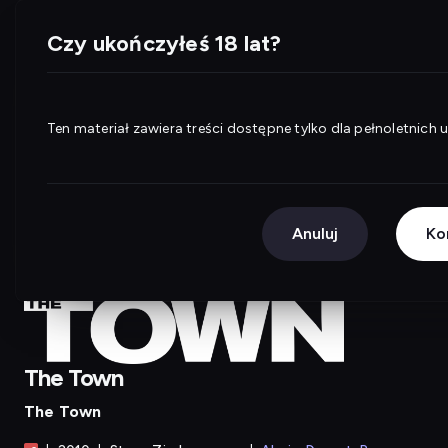
The Town
WP Pilot
Czy ukończyłeś 18 lat?
Ten materiał zawiera treści dostępne tylko dla pełnoletnich
Anuluj
Ko
The Town
The Town