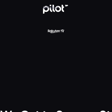
treet Gang: How We Got to Sesame Street
WP Pilot