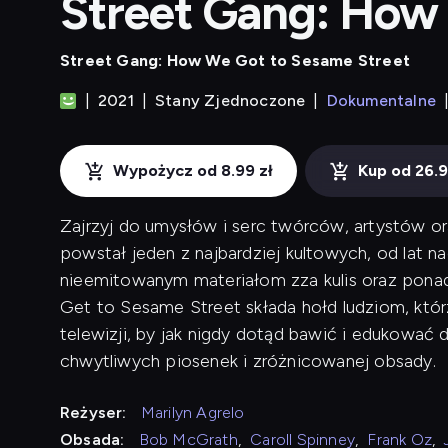
Street Gang: How
Street Gang: How We Got to Sesame Street
2021
Stany Zjednoczone
Dokumentalne
Wypożycz od 8.99 zł
Kup od 26.9
Zajrzyj do umysłów i serc twórców, artystów 
powstał jeden z najbardziej kultowych, od lat 
nieemitowanym materiałom zza kulis oraz pona
Get to Sesame Street składa hołd ludziom, kt
telewizji, by jak nigdy dotąd bawić i edukowa
chwytliwych piosenek i zróżnicowanej obsady.
Reżyser:
Marilyn Agrelo
Obsada:
Bob McGrath
,
Caroll Spinney
,
Frank Oz
,