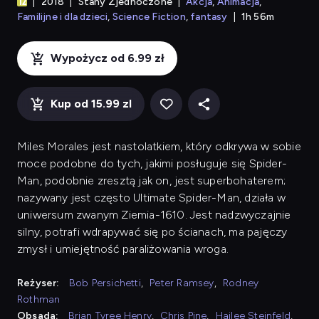
2018
Stany Zjednoczone
Akcja
Animacja
Familijne i dla dzieci
Science Fiction
fantasy
1h 56m
Wypożycz od 6.99 zł
Kup od 15.99 zl
Miles Morales jest nastolatkiem, który odkrywa w sobie
moce podobne do tych, jakimi posługuje się Spider-
Man, podobnie zresztą jak on, jest superbohaterem;
nazywany jest często Ultimate Spider-Man, działa w
uniwersum zwanym Ziemia-1610. Jest nadzwyczajnie
silny, potrafi wdrapywać się po ścianach, ma pajęczy
zmysł i umiejętność paraliżowania wroga.
Reżyser:
Bob Persichetti
,
Peter Ramsey
,
Rodney
Rothman
Obsada:
Brian Tyree Henry
,
Chris Pine
,
Hailee Steinfeld
,