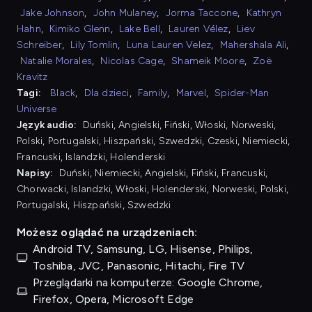
Jake Johnson
,
John Mulaney
,
Jorma Taccone
,
Kathryn
Hahn
,
Kimiko Glenn
,
Lake Bell
,
Lauren Vélez
,
Liev
Schreiber
,
Lily Tomlin
,
Luna Lauren Velez
,
Mahershala Ali
,
Natalie Morales
,
Nicolas Cage
,
Shameik Moore
,
Zoë
Kravitz
Tagi:
Black
,
Dla dzieci
,
Family
,
Marvel
,
Spider-Man
Universe
Język audio:
Duński, Angielski, Fiński, Włoski, Norweski,
Polski, Portugalski, Hiszpański, Szwedzki, Czeski, Niemiecki,
Francuski, Islandzki, Holenderski
Napisy:
Duński, Niemiecki, Angielski, Fiński, Francuski,
Chorwacki, Islandzki, Włoski, Holenderski, Norweski, Polski,
Portugalski, Hiszpański, Szwedzki
Możesz oglądać na urządzeniach:
Android TV, Samsung, LG, Hisense, Philips,
Toshiba, JVC, Panasonic, Hitachi, Fire TV
Przeglądarki na komputerze: Google Chrome,
Firefox, Opera, Microsoft Edge