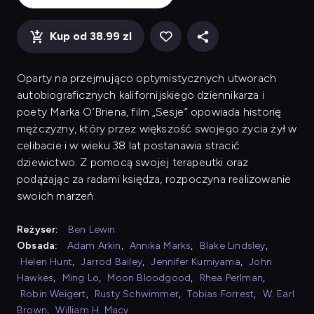
Kup od 38.99 zl
Oparty na przejmująco optymistycznych utworach
autobiograficznych kalifornijskiego dziennikarza i
poety Marka O’Briena, film „Sesje” opowiada historię
mężczyzny, który przez większość swojego życia żył w
celibacie i w wieku 38 lat postanawia stracić
dziewictwo. Z pomocą swojej terapeutki oraz
podążając za radami księdza, rozpoczyna realizowanie
swoich marzeń.
Reżyser:
Ben Lewin
Obsada:
Adam Arkin
,
Annika Marks
,
Blake Lindsley
,
Helen Hunt
,
Jarrod Bailey
,
Jennifer Kumiyama
,
John
Hawkes
,
Ming Lo
,
Moon Bloodgood
,
Rhea Perlman
,
Robin Weigert
,
Rusty Schwimmer
,
Tobias Forrest
,
W. Earl
Brown
,
William H. Macy