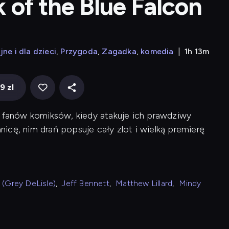
of the Blue Falcon
jne i dla dzieci
Przygoda
Zagadka
komedia
1h 13m
9 zl
e fanów komiksów, kiedy atakuje ich prawdziwy
icę, nim drań popsuje cały zlot i wielką premierę
n (Grey DeLisle)
,
Jeff Bennett
,
Matthew Lillard
,
Mindy