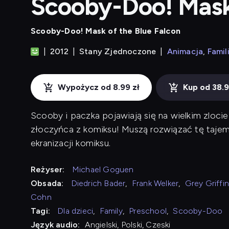
Scooby-Doo! Mask 
Scooby-Doo! Mask of the Blue Falcon
2012
Stany Zjednoczone
Animacja
Famili
Wypożycz od 8.99 zł
Kup od 38.9
Scooby i paczka pojawiają się na wielkim zloci
złoczyńca z komiksu! Muszą rozwiązać tę tajemn
ekranizacji komiksu.
Reżyser:
Michael Goguen
Obsada:
Diedrich Bader
,
Frank Welker
,
Grey Griffi
Cohn
Tagi:
Dla dzieci
,
Family
,
Preschool
,
Scooby-Doo
Język audio:
Angielski, Polski, Czeski