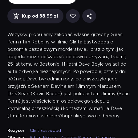
Kup od 38.99 zl
Wszyscy próbujemy zakopać własne grzechy. Sean
Penn i Tim Robbins w filmie Clinta Eastwooda o
pozornie bezcelowym morderstwie... oraz o tym, jak
tragedia może odświeżyć od dawna ukrywaną traumę.
25 lat temu w Bostonie 11-letni Dave Boyle wsiadł do
auta z dwójką nieznajomych. Po powrocie, cztery dni
później, Dave był odmieniony, co zniszczyło jego
przyjaźń z Seanem Devine'em i Jimmym Marcusem.
Dziś Sean (Kevin Bacon) jest policjantem, Jimmy (Sean
Penn) jest właścicielem osiedlowego sklepu z
kryminalną przeszłością i kontaktami w mafii, a Dave
(Tim Robbins) usilnie próbuje ukryć swoje demony.
Reżyser:
Clint Eastwood
Obsada:
Adam Nelson
,
Andrew Mackin
,
Cameron