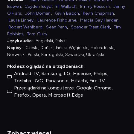
Bowen
,
Cayden Boyd
,
Eli Wallach
,
Emmy Rossum
,
Jenny
O'Hara
,
John Doman
,
Kevin Bacon
,
Kevin Chapman
,
Laura Linney
,
Laurence Fishburne
,
Marcia Gay Harden
,
Robert Wahlberg
,
Sean Penn
,
Spencer Treat Clark
,
Tim
Robbins
,
Tom Guiry
Język audio:
Angielski, Polski
Napisy:
Czeski, Duński, Fiński, Węgierski, Holenderski,
Norweski, Polski, Portugalski, Szwedzki, Ukraiński
Możesz oglądać na urządzeniach:
Android TV, Samsung, LG, Hisense, Philips,
Toshiba, JVC, Panasonic, Hitachi, Fire TV
Przeglądarki na komputerze: Google Chrome,
Firefox, Opera, Microsoft Edge
Zobacz więcej